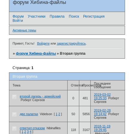
форум Хибина-файлы
Форум
Участники
Правила
Поиск
Регистрация
Войти
Активные темы
Привет, Гость!
Войдите
или
зарегистрируйтесь
.
»
форум Хибина-файлы
»
Вторая группа
Страница:
1
Вторая группа
Последнее
Тема
Ответов
Просмотров
сообщение
2019-03-02
второй лагерь - армейский
0
481
19:25:33
Роберт
Роберт Сергеев
Сергеев
2019-02-28
две палатки
Videlson
[
1
2
]
50
5856
19:14:42
Роберт
Сергеев
2018-11-19
ответил отказом
hibinafiles
118
3167
19:29:45
[
1
2
3
4
]
Aleksandr