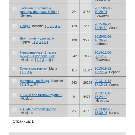
Таблица по группам
2017-09-06
(январь-февраль 1959 г.)
29
3188
10:29:01
Belfanio
градиент
2015-04-21
Следы
Belfanio
[
1
2
3
4
5
]
129
7293
12:44:12
Лиана
2015-02-08
Две группы - два дела
130
9580
16:36:27
Пурга
[
1
2
3
4
5
]
androsan
Неопознанные: 1 тело в
2014-12-06
ручье + 1 извлеченное
242
18366
06:12:59
Videlson
[
1
2
3
…
9
]
Людмила
Группа ростовчан
Maria
2013-11-22
110
11607
[
1
2
3
4
]
12:22:54
Pepper
девушка - не Люда
Videlson
2013-11-18
243
26125
[
1
2
3
…
9
]
17:15:52
Лиана
2013-11-18
снимки тел второй группы?
9
4471
16:24:42
Videlson
Изумруд
НАВИГ о второй группе
2013-02-25
23
3790
Videlson
13:30:05
karpov
Страница:
1