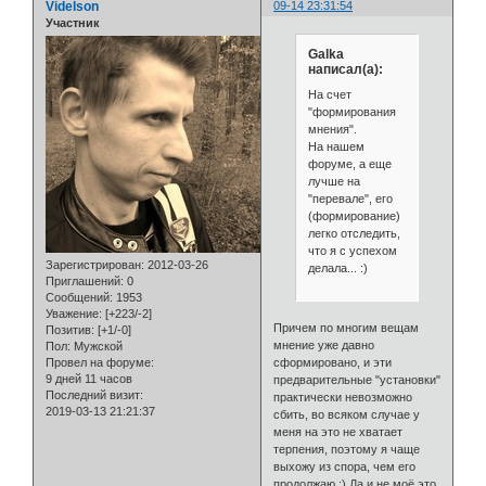
Videlson
09-14 23:31:54
Участник
Galka
написал(а):
На счет
"формирования
мнения".
На нашем
форуме, а еще
лучше на
"перевале", его
(формирование)
легко отследить,
что я с успехом
Зарегистрирован
: 2012-03-26
делала... :)
Приглашений:
0
Сообщений:
1953
Уважение:
[+223/-2]
Причем по многим вещам
Позитив:
[+1/-0]
мнение уже давно
Пол:
Мужской
сформировано, и эти
Провел на форуме:
9 дней 11 часов
предварительные "установки"
Последний визит:
практически невозможно
2019-03-13 21:21:37
сбить, во всяком случае у
меня на это не хватает
терпения, поэтому я чаще
выхожу из спора, чем его
продолжаю :) Да и не моё это