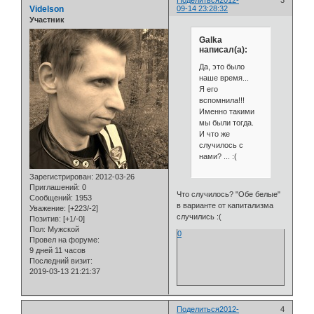
Поделиться
2012-
3
Videlson
09-14 23:28:32
Участник
Galka
написал(а):
Да, это было
наше время...
Я его
вспомнила!!!
Именно такими
мы были тогда.
И что же
случилось с
нами? ... :(
Зарегистрирован
: 2012-03-26
Приглашений:
0
Что случилось? "Обе белые"
Сообщений:
1953
в варианте от капитализма
Уважение:
[+223/-2]
случились :(
Позитив:
[+1/-0]
Пол:
Мужской
0
Провел на форуме:
9 дней 11 часов
Последний визит:
2019-03-13 21:21:37
Поделиться
2012-
4