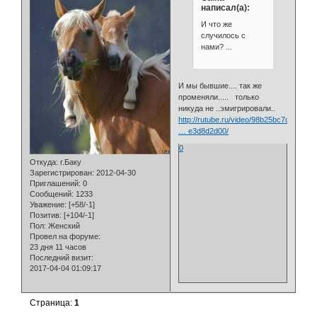
написал(а):
И что же
случилось с
нами? ...
И мы бывшие.... так же
променяли..... только
никуда не ..эмигрировали..
http://rutube.ru/video/98b25bc7c181ad4
… e3d8d2d00/
0
Откуда:
г.Баку
Зарегистрирован
: 2012-04-30
Приглашений:
0
Сообщений:
1233
Уважение:
[+58/-1]
Позитив:
[+104/-1]
Пол:
Женский
Провел на форуме:
23 дня 11 часов
Последний визит:
2017-04-04 01:09:17
Страница:
1