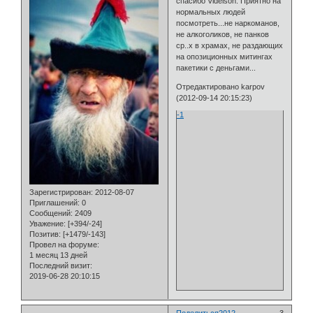
спасибо Videlson. Приятно на
нормальных людей
посмотреть...не наркоманов,
не алкоголиков, не панков
ср..х в храмах, не раздающих
на опозиционных митингах
пакетики с деньгами...
Отредактировано karpov
(2012-09-14 20:15:23)
-1
Зарегистрирован
: 2012-08-07
Приглашений:
0
Сообщений:
2409
Уважение:
[+394/-24]
Позитив:
[+1479/-143]
Провел на форуме:
1 месяц 13 дней
Последний визит:
2019-06-28 20:10:15