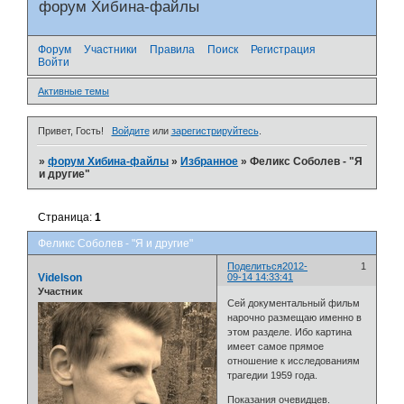
форум Хибина-файлы
Форум
Участники
Правила
Поиск
Регистрация
Войти
Активные темы
Привет, Гость!
Войдите
или
зарегистрируйтесь
.
»
форум Хибина-файлы
»
Избранное
»
Феликс Соболев - "Я
и другие"
Страница:
1
Феликс Соболев - "Я и другие"
Поделиться
2012-
1
Videlson
09-14 14:33:41
Участник
Сей документальный фильм
нарочно размещаю именно в
этом разделе. Ибо картина
имеет самое прямое
отношение к исследованиям
трагедии 1959 года.
Показания очевидцев.