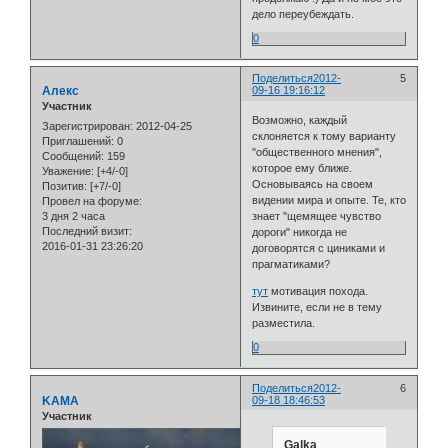
дело переубеждать.
0
Поделиться
2012-
5
Алекс
09-16 19:16:12
Участник
Возможно, каждый
Зарегистрирован
: 2012-04-25
склоняется к тому варианту
Приглашений:
0
"общественного мнения",
Сообщений:
159
которое ему ближе.
Уважение:
[+4/-0]
Основываясь на своем
Позитив:
[+7/-0]
видении мира и опыте. Те, кто
Провел на форуме:
3 дня 2 часа
знает "щемящее чувство
Последний визит:
дороги" никогда не
2016-01-31 23:26:20
договорятся с циниками и
прагматиками?
тут
мотивация похода.
Извините, если не в тему
разместила.
0
Поделиться
2012-
6
KAMA
09-18 18:46:53
Участник
Galka