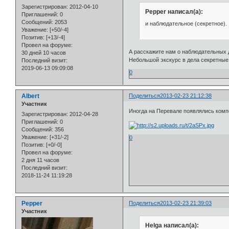
Зарегистрирован
: 2012-04-10
Pepper написал(а):
Приглашений:
0
Сообщений:
2053
и наблюдательное (секретное).
Уважение:
[+50/-4]
Позитив:
[+13/-4]
Провел на форуме:
А расскажите нам о наблюдательных д
30 дней 10 часов
Небольшой экскурс в дела секретные: 
Последний визит:
2019-06-13 09:09:08
0
Albert
Поделиться
2013-02-23 21:12:38
Участник
Иногда на Перевале появлялись комп
Зарегистрирован
: 2012-04-28
Приглашений:
0
Сообщений:
356
Уважение:
[+31/-2]
0
Позитив:
[+0/-0]
Провел на форуме:
2 дня 11 часов
Последний визит:
2018-11-24 11:19:28
Pepper
Поделиться
2013-02-23 21:39:03
Участник
Helga написал(а):