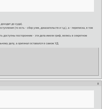
 доходит до суда).
ения (то есть - сбор улик, доказательств и т.д.), а - переписка, в том
ть доступны посторонним - эти дела имели гриф, велись в секретном
ьному делу, а оригинал оставался в самом УД.
8