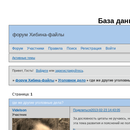
База дан
форум Хибина-файлы
Форум
Участники
Правила
Поиск
Регистрация
Войти
Активные темы
Привет, Гость!
Войдите
или
зарегистрируйтесь
.
»
форум Хибина-файлы
»
Уголовное дело
»
где же другие уголовн
Страница:
1
где же другие уголовные дела?
Videlson
Поделиться
2013-02-23 14:43:05
Участник
За дословность цитаты не ручаюсь, н
эта тема развития и пояснений не по