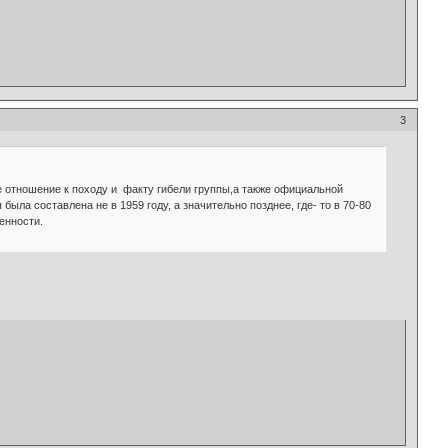
3
ое отношение к походу и факту гибели группы,а также официальной
ла составлена не в 1959 году, а значительно позднее, где- то в 70-80
енности.