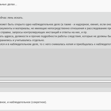
ьных делах...
ейчас лень искать.
ожет быть открыто одно наблюдательное дело (а также - и надзорное, емнип, если оно
кументы и материалы, не имеющие непосредственно отношения к расследованию преступл
 справки, запросы контролирующих инстанций и ответы на них, и пр.
ть адреса, должности и прочие подробности работы следствия, которые не должны бы
хранились и учитывались отдельно.
ался и в наблюдательном деле, то с него снималась копия и приобщалась к наблюдател
овное, и наблюдательное (секретное).