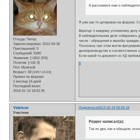
А расскажите нам о наблюдател
Я уже как-то цитировал на форуме. С
Вкратце: к каждому уголовному делу м
В наблюдательном деле собирались до
Откуда:
Питер
числе - обращения и жалобы граждан,
Зарегистрирован
: 2012-04-30
Поскольку при этом могли фигурирова
Приглашений:
0
делопроизводстве и соответственно 
Сообщений:
5280
Если какой-то документ из УД требов
Уважение:
[+362/-254]
Позитив:
[+16/-3]
0
Пол:
Мужской
Возраст:
68
[1957-10-03]
Провел на форуме:
2 месяца 16 дней
Последний визит:
2016-01-10 18:02:35
Videlson
Поделиться
2013-02-24 00:00:18
Участник
Pepper написал(а):
Так их два, как и обещали: осн