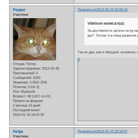
Pepper
Поделиться
2013-02-23 20:00:19
Участник
Videlson написал(а):
За дословность цитаты не руча
дел". Потом эта тема развития 
Так их два, как и обещали: основное,
0
Откуда:
Питер
Зарегистрирован
: 2012-04-30
Приглашений:
0
Сообщений:
5280
Уважение:
[+362/-254]
Позитив:
[+16/-3]
Пол:
Мужской
Возраст:
68
[1957-10-03]
Провел на форуме:
2 месяца 16 дней
Последний визит:
2016-01-10 18:02:35
Helga
Поделиться
2013-02-23 20:16:57
Участник