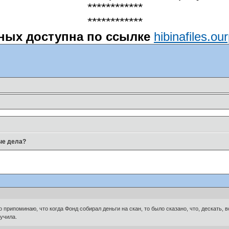
************
************
ных доступна по ссылке
hibinafiles.ou
ые дела?
о припоминаю, что когда Фонд собирал деньги на скан, то было сказано, что, дескать
лучила.