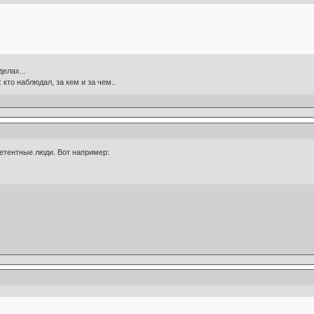
елах...
кто наблюдал, за кем и за чем..
етентные люди. Вот например: