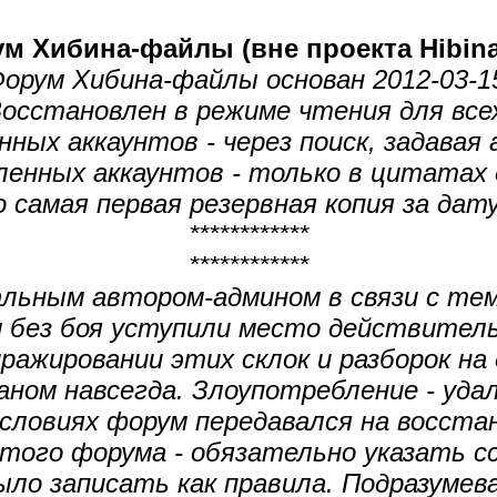
м Хибина-файлы (вне проекта Hibinaf
орум Хибина-файлы основан 2012-03-1
осстановлен в режиме чтения для все
ных аккаунтов - через поиск, задавая
ленных аккаунтов - только в цитатах 
самая первая резервная копия за дату
************
************
льным автором-админом в связи с тем
м без боя уступили место действитель
ражировании этих склок и разборок на 
ном навсегда. Злоупотребление - уда
словиях форум передавался на восста
этого форума - обязательно указать сс
ыло записать как правила. Подразумев