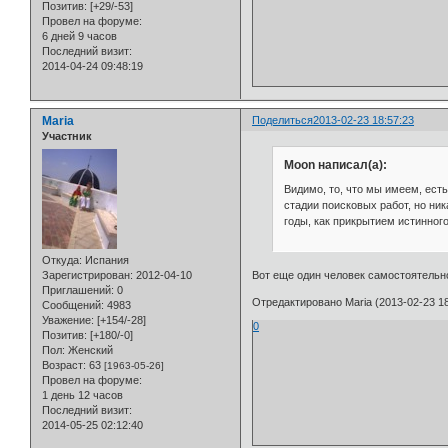
Позитив:
[+29/-53]
Провел на форуме:
6 дней 9 часов
Последний визит:
2014-04-24 09:48:19
Maria
Поделиться
2013-02-23 18:57:23
Участник
Moon написал(а):
Видимо, то, что мы имеем, ест
стадии поисковых работ, но ник
годы, как прикрытием истинног
Откуда:
Испания
Зарегистрирован
: 2012-04-10
Вот еще один человек самостоятельно
Приглашений:
0
Отредактировано Maria (2013-02-23 18
Сообщений:
4983
Уважение:
[+154/-28]
0
Позитив:
[+180/-0]
Пол:
Женский
Возраст:
63
[1963-05-26]
Провел на форуме:
1 день 12 часов
Последний визит:
2014-05-25 02:12:40