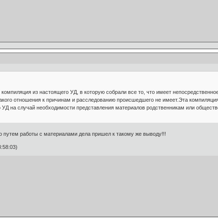
ь компиляция из настоящего УД, в которую собрали все то, что имеет непосредственн
акого отношения к причинам и расследованию происшедшего не имеет.Эта компиляция бы
о УД на случай необходимости представления материалов родственникам или обществ
 путем работы с материалами дела пришел к такому же выводу!!!
:58:03)