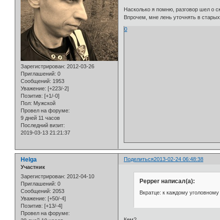
Насколько я помню, разговор шел о с
Впрочем, мне лень уточнять в старых
0
Зарегистрирован
: 2012-03-26
Приглашений:
0
Сообщений:
1953
Уважение:
[+223/-2]
Позитив:
[+1/-0]
Пол:
Мужской
Провел на форуме:
9 дней 11 часов
Последний визит:
2019-03-13 21:21:37
Helga
Поделиться
2013-02-24 06:48:38
Участник
Зарегистрирован
: 2012-04-10
Pepper написал(а):
Приглашений:
0
Сообщений:
2053
Вкратце: к каждому уголовному
Уважение:
[+50/-4]
Позитив:
[+13/-4]
Провел на форуме:
Кем?