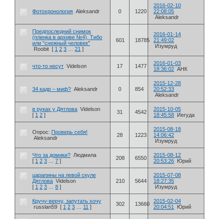
2016-02-10
Фотохронология
Aleksandr
0
1220
22:08:05
Aleksandr
Предпоследний снимок
2016-01-14
(пленка в архиве №4), Тибо
601
18785
21:49:02
или "снежный человек"
Изумруд
Roobit
[
1
2
3
…
21
]
2016-01-03
что-то несут
Videlson
17
1477
18:36:02
АНК
2015-12-28
34 кадр – миф?
Aleksandr
0
854
20:52:33
Aleksandr
в руках у Дятлова
Videlson
2015-10-05
31
4542
[
1
2
]
18:45:58
Иегуда
2015-08-18
Опрос:
Проверь себя!
28
1223
14:06:42
Aleksandr
Изумруд
Что за домики?
Людмила
2015-08-12
208
6550
[
1
2
3
…
7
]
20:53:26
Юрий
царапины на левой скуле
2015-07-08
Дятлова
Videlson
210
5644
18:27:35
[
1
2
3
…
8
]
Изумруд
Кручу-верчу, запутать хочу
2015-02-04
302
13660
russlan59
[
1
2
3
…
11
]
20:04:51
Юрий