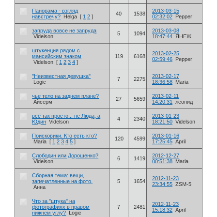
Панорама - взгляд
2013-03-15
40
1538
навстречу?
Helga
[
1
2
]
02:32:02
Pepper
запруда вовсе не запруда
2013-03-08
5
1094
Videlson
18:47:44
ЯНЕЖ
штукенция рядом с
2013-02-25
мансийским знаком
119
6168
02:59:46
Pepper
Videlson
[
1
2
3
4
]
"Неизвестная девушка"
2013-02-17
7
2275
Logic
18:36:58
Maria
чье тело на заднем плане?
2013-02-11
27
5659
Айсерм
14:20:31
леонид
всё так просто... не Люда, а
2013-01-23
4
2340
Юдин
Videlson
18:21:50
Videlson
Поисковики. Кто есть кто?
2013-01-16
120
4599
Maria
[
1
2
3
4
5
]
17:25:45
April
Слободин или Дорошенко?
2012-12-27
6
1419
Videlson
00:51:38
Maria
Сборная тема: вещи,
2012-11-23
запечатленные на фото.
5
1654
23:34:55
ZSM-5
Анна
Что за "штука" на
2012-11-23
фотографиях в правом
7
2481
15:18:32
April
нижнем углу?
Logic