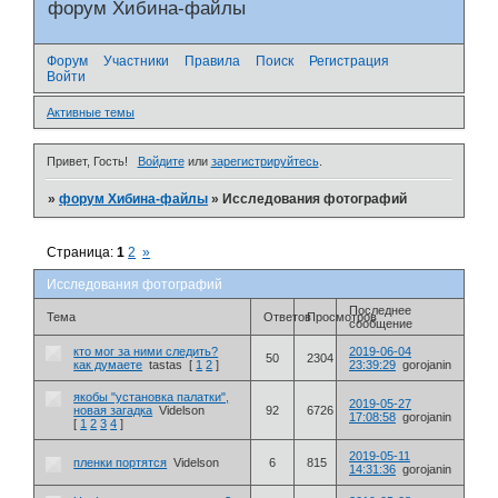
форум Хибина-файлы
Форум
Участники
Правила
Поиск
Регистрация
Войти
Активные темы
Привет, Гость!
Войдите
или
зарегистрируйтесь
.
»
форум Хибина-файлы
»
Исследования фотографий
Страница:
1
2
»
Исследования фотографий
Последнее
Тема
Ответов
Просмотров
сообщение
кто мог за ними следить?
2019-06-04
50
2304
как думаете
tastas
[
1
2
]
23:39:29
gоrojanin
якобы "установка палатки",
2019-05-27
новая загадка
Videlson
92
6726
17:08:58
gоrojanin
[
1
2
3
4
]
2019-05-11
пленки портятся
Videlson
6
815
14:31:36
gоrojanin