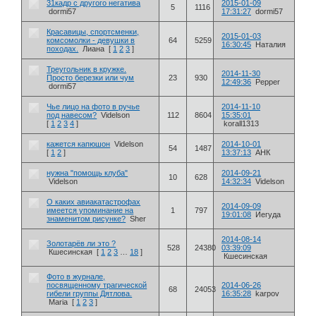
31кадр с другого негатива
2015-01-09
5
1116
dormi57
17:31:27
dormi57
Красавицы, спортсменки,
2015-01-03
комсомолки - девушки в
64
5259
16:30:45
Наталия
походах.
Лиана
[
1
2
3
]
Треугольник в кружке.
2014-11-30
Просто березки или чум
23
930
12:49:36
Pepper
dormi57
Чье лицо на фото в ручье
2014-11-10
под навесом?
Videlson
112
8604
15:35:01
[
1
2
3
4
]
korall1313
кажется капюшон
Videlson
2014-10-01
54
1487
[
1
2
]
13:37:13
АНК
нужна "помощь клуба"
2014-09-21
10
628
Videlson
14:32:34
Videlson
О каких авиакатастрофах
2014-09-09
имеется упоминание на
1
797
19:01:08
Иегуда
знаменитом рисунке?
Sher
2014-08-14
Золотарёв ли это ?
528
24380
03:39:09
Кшесинская
[
1
2
3
…
18
]
Кшесинская
Фото в журнале,
посвященному трагической
2014-06-26
68
24053
гибели группы Дятлова.
16:35:28
karpov
Maria
[
1
2
3
]