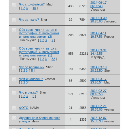
2014-06-17
Что с фуфайкой?
Mad
436
8728
06:39:49
[
1
2
3
…
15
]
Людмила
2014-04-30
Что за ткань?
Sher
19
789
20:25:03
Литовец
Обо всем, что читается с
фотографий. О возможном
2014-04-11
208
8821
и предполагаемом. (2)
19:57:53
Pepper
Почемучка
[
1
2
3
…
7
]
Обо всем, что читается с
2014-03-31
фотографий. О возможном
958
23281
14:42:55
и предполагаемом. (1)
Изумруд
Почемучка
[
1
2
3
…
32
]
Что за вершины?
Sher
2014-03-19
141
6355
[
1
2
3
4
5
]
20:12:50
Sher
Чум и человек ?
vesmar
2014-03-17
66
2509
[
1
2
3
]
23:26:54
Mad
2014-02-27
Что в руках?
Sher
171
6210
08:16:56
[
1
2
3
…
6
]
Людмила
2014-02-21
ФОТО
KAMA
21
2555
18:35:06
vesmar
Дорошенко и Кривонищенко
2013-12-07
4
1335
у кедра
Иван
15:35:33
vesmar