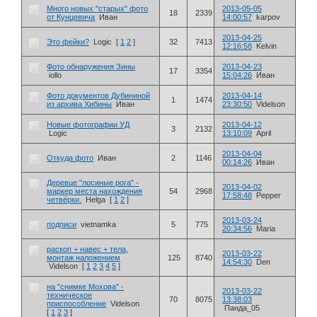
Много новых "старых" фото
2013-05-05
18
2339
от Кунцевича
Иван
14:00:57
karpov
2013-04-25
Это фейки?
Logic
[
1
2
]
32
7413
12:16:58
Kelvin
Фото обнаружения Зины
2013-04-23
17
3354
iollo
15:04:26
Иван
Фото документов Дубининой
2013-04-14
1
1474
из архива Хибины
Иван
23:30:50
Videlson
Новые фотографии УД
2013-04-12
3
2132
Logic
13:10:09
April
2013-04-04
Откуда фото
Иван
2
1146
00:14:26
Иван
Деревце "лосиные рога" -
2013-04-02
маркер места нахождения
54
2968
17:58:48
Pepper
четвёрки.
Helga
[
1
2
]
2013-03-24
подписи
vietnamka
5
775
20:34:56
Maria
раскоп + навес + тела,
2013-03-22
монтаж наложением
125
8740
14:54:30
Den
Videlson
[
1
2
3
4
5
]
на "снимке Мохова" -
2013-03-22
техническое
70
8075
13:38:03
приспособление
Videlson
Панда_05
[
1
2
3
]