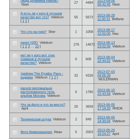
Люда Дубинина горела?
2013-09-06
27
4484
Nioin
05:42:45
Nioin
А есть ли у кого в лучшем
2013-08-28
качестве вот это?
Videlson
55
5673
11:00:31
Belfanio
[
1
2
]
2013-08-17
Что это на горе?
Sher
1
1058
22:02:00
Nau
пилот НЛО
Videlson
2013-08-13
276
14672
[
1
2
3
…
10
]
23:02:06
Videlson
нет ли у кого вот этих
2013-08-04
снимков в лучшем
0
608
22:44:52
Videlson
качестве?
Videlson
2013-07-03
трейлер The Dyatlov Pass -
32
4326
04:06:39
кадрики
Videlson
[
1
2
]
WULERMAN
раскоп вертикально
2013-06-10
расположенного тела,
0
1785
22:43:56
Videlson
альбом Мохова
Videlson
Что за фото и что за место?
2013-06-05
20
3659
April
17:19:20
ЯНЕЖ
2013-06-05
Техническая штука
Videlson
2
849
14:30:04
Videlson
2013-05-26
Фото Кривонищенко
Иван
5
2003
19:24:27
April