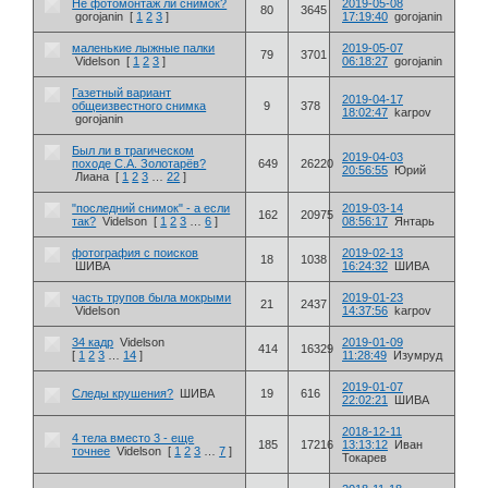
Не фотомонтаж ли снимок?
2019-05-08
80
3645
gоrojanin
[
1
2
3
]
17:19:40
gоrojanin
маленькие лыжные палки
2019-05-07
79
3701
Videlson
[
1
2
3
]
06:18:27
gоrojanin
Газетный вариант
2019-04-17
общеизвестного снимка
9
378
18:02:47
karpov
gоrojanin
Был ли в трагическом
2019-04-03
походе С.А. Золотарёв?
649
26220
20:56:55
Юрий
Лиана
[
1
2
3
…
22
]
"последний снимок" - а если
2019-03-14
162
20975
так?
Videlson
[
1
2
3
…
6
]
08:56:17
Янтарь
фотография с поисков
2019-02-13
18
1038
ШИВА
16:24:32
ШИВА
часть трупов была мокрыми
2019-01-23
21
2437
Videlson
14:37:56
karpov
34 кадр
Videlson
2019-01-09
414
16329
[
1
2
3
…
14
]
11:28:49
Изумруд
2019-01-07
Следы крушения?
ШИВА
19
616
22:02:21
ШИВА
2018-12-11
4 тела вместо 3 - еще
185
17216
13:13:12
Иван
точнее
Videlson
[
1
2
3
…
7
]
Токарев