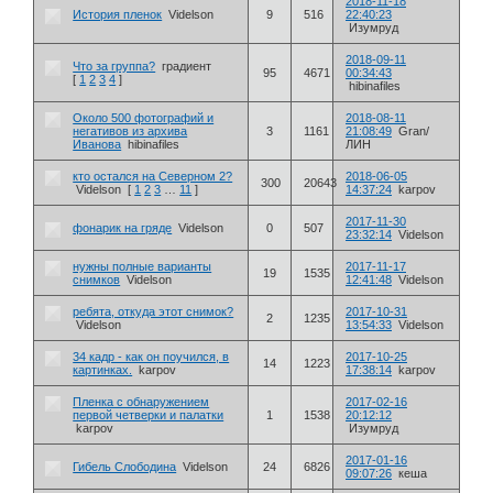
2018-11-18
История пленок
Videlson
9
516
22:40:23
Изумруд
2018-09-11
Что за группа?
градиент
95
4671
00:34:43
[
1
2
3
4
]
hibinafiles
Около 500 фотографий и
2018-08-11
негативов из архива
3
1161
21:08:49
Gran/
Иванова
hibinafiles
ЛИН
кто остался на Северном 2?
2018-06-05
300
20643
Videlson
[
1
2
3
…
11
]
14:37:24
karpov
2017-11-30
фонарик на гряде
Videlson
0
507
23:32:14
Videlson
нужны полные варианты
2017-11-17
19
1535
снимков
Videlson
12:41:48
Videlson
ребята, откуда этот снимок?
2017-10-31
2
1235
Videlson
13:54:33
Videlson
34 кадр - как он поучился, в
2017-10-25
14
1223
картинках.
karpov
17:38:14
karpov
Пленка с обнаружением
2017-02-16
первой четверки и палатки
1
1538
20:12:12
karpov
Изумруд
2017-01-16
Гибель Слободина
Videlson
24
6826
09:07:26
кеша