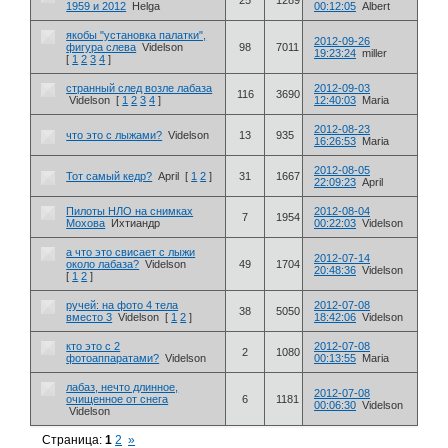
25
1289
1959 и 2012
Helga
00:12:05
Albert
якобы "установка палатки",
2012-09-26
фигура слева
Videlson
98
7011
19:23:24
miller
[
1
2
3
4
]
странный след возле лабаза
2012-09-03
116
3690
Videlson
[
1
2
3
4
]
12:40:03
Maria
2012-08-23
что это с лыжами?
Videlson
13
935
16:26:53
Maria
2012-08-05
Тот самый кедр?
April
[
1
2
]
31
1667
22:09:23
April
Пилоты НЛО на снимках
2012-08-04
7
1954
Мохова
Ихтиандр
00:22:03
Videlson
а что это свисает с лыжи
2012-07-14
около лабаза?
Videlson
49
1704
20:48:36
Videlson
[
1
2
]
ручей: на фото 4 тела
2012-07-08
38
5050
вместо 3
Videlson
[
1
2
]
18:42:06
Videlson
кто это с 2
2012-07-08
2
1080
фотоаппаратами?
Videlson
00:13:55
Maria
лабаз, нечто длинное,
2012-07-08
очищенное от снега
6
1181
00:06:30
Videlson
Videlson
Страница:
1
2
»